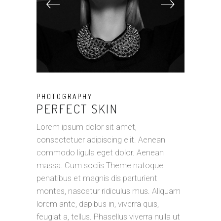
PHOTOGRAPHY
PERFECT SKIN
Lorem ipsum dolor sit amet,
consectetuer adipiscing elit. Aenean
commodo ligula eget dolor. Aenean
massa. Cum sociis Theme natoque
penatibus et magnis dis parturient
montes, nascetur ridiculus mus. Aliquam
lorem ante, dapibus in, viverra quis,
feugiat a, tellus. Phasellus viverra nulla ut