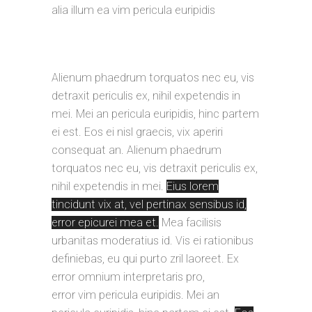
alia illum ea vim pericula euripidis
Alienum phaedrum torquatos nec eu, vis
detraxit periculis ex, nihil expetendis in
mei. Mei an pericula euripidis, hinc partem
ei est. Eos ei nisl graecis, vix aperiri
consequat an. Alienum phaedrum
torquatos nec eu, vis detraxit periculis ex,
nihil expetendis in mei.
Eius lorem
tincidunt vix at, vel pertinax sensibus id,
error epicurei mea et.
Mea facilisis
urbanitas moderatius id. Vis ei rationibus
definiebas, eu qui purto zril laoreet. Ex
error omnium interpretaris pro,
error vim pericula euripidis. Mei an