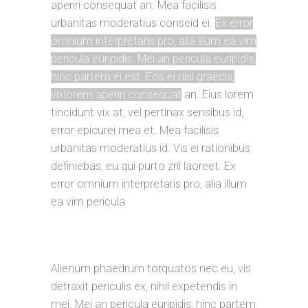
aperiri consequat an. Mea facilisis
urbanitas moderatius conseid ei.
Ex error
omnium interpretaris pro, alia illum ea vim
pericula euripidis. Mei an pericula euripidis,
hinc partem ei est. Eos ei nisl graecis,
vixlorem aperiri consequat
an. Eius lorem
tincidunt vix at, vel pertinax sensibus id,
error epicurei mea et. Mea facilisis
urbanitas moderatius id. Vis ei rationibus
definiebas, eu qui purto zril laoreet. Ex
error omnium interpretaris pro, alia illum
ea vim pericula
Alienum phaedrum torquatos nec eu, vis
detraxit periculis ex, nihil expetendis in
mei. Mei an pericula euripidis, hinc partem