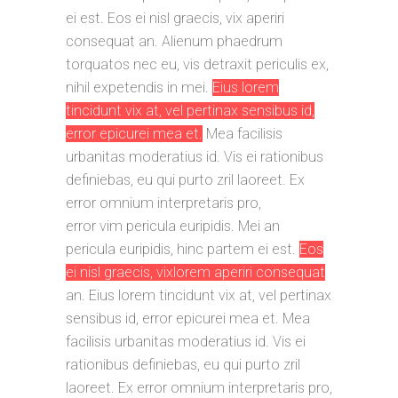
ei est. Eos ei nisl graecis, vix aperiri
consequat an. Alienum phaedrum
torquatos nec eu, vis detraxit periculis ex,
nihil expetendis in mei.
Eius lorem
tincidunt vix at, vel pertinax sensibus id,
error epicurei mea et.
Mea facilisis
urbanitas moderatius id. Vis ei rationibus
definiebas, eu qui purto zril laoreet. Ex
error omnium interpretaris pro,
error vim pericula euripidis. Mei an
pericula euripidis, hinc partem ei est.
Eos
ei nisl graecis, vixlorem aperiri consequat
an. Eius lorem tincidunt vix at, vel pertinax
sensibus id, error epicurei mea et. Mea
facilisis urbanitas moderatius id. Vis ei
rationibus definiebas, eu qui purto zril
laoreet. Ex error omnium interpretaris pro,