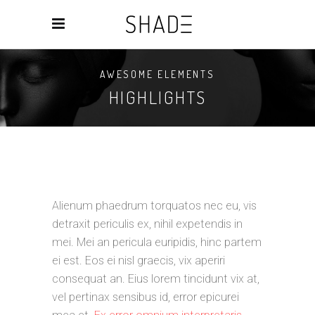
AWESOME ELEMENTS
HIGHLIGHTS
Alienum phaedrum torquatos nec eu, vis
detraxit periculis ex, nihil expetendis in
mei. Mei an pericula euripidis, hinc partem
ei est. Eos ei nisl graecis, vix aperiri
consequat an. Eius lorem tincidunt vix at,
vel pertinax sensibus id, error epicurei