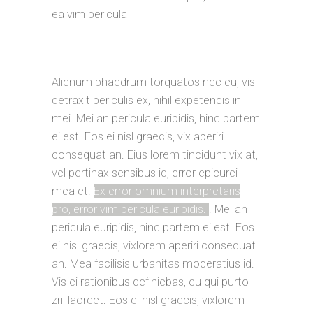
ea vim pericula
Alienum phaedrum torquatos nec eu, vis
detraxit periculis ex, nihil expetendis in
mei. Mei an pericula euripidis, hinc partem
ei est. Eos ei nisl graecis, vix aperiri
consequat an. Eius lorem tincidunt vix at,
vel pertinax sensibus id, error epicurei
mea et.
Ex error omnium interpretaris
pro, error vim pericula euripidis.
. Mei an
pericula euripidis, hinc partem ei est. Eos
ei nisl graecis, vixlorem aperiri consequat
an. Mea facilisis urbanitas moderatius id.
Vis ei rationibus definiebas, eu qui purto
zril laoreet. Eos ei nisl graecis, vixlorem