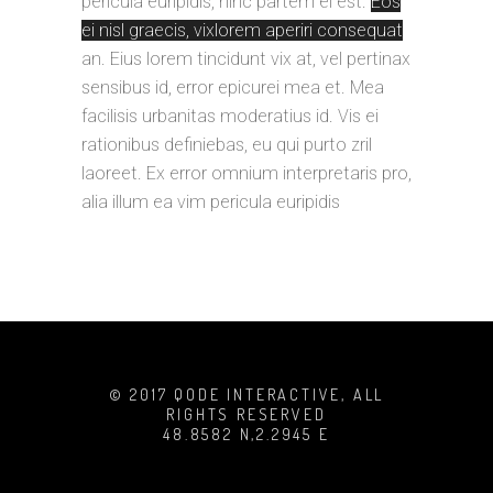
pericula euripidis, hinc partem ei est.
Eos
ei nisl graecis, vixlorem aperiri consequat
an. Eius lorem tincidunt vix at, vel pertinax
sensibus id, error epicurei mea et. Mea
facilisis urbanitas moderatius id. Vis ei
rationibus definiebas, eu qui purto zril
laoreet. Ex error omnium interpretaris pro,
alia illum ea vim pericula euripidis
© 2017 QODE INTERACTIVE, ALL
RIGHTS RESERVED
48.8582 N,2.2945 E