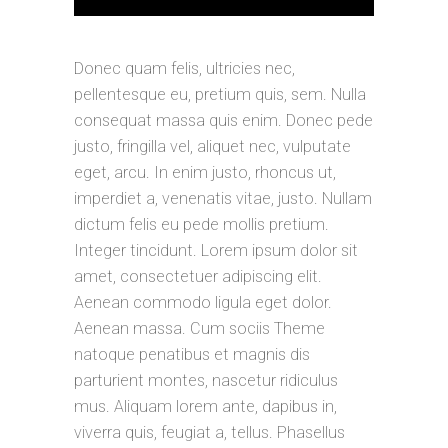
Donec quam felis, ultricies nec,
pellentesque eu, pretium quis, sem. Nulla
consequat massa quis enim. Donec pede
justo, fringilla vel, aliquet nec, vulputate
eget, arcu. In enim justo, rhoncus ut,
imperdiet a, venenatis vitae, justo. Nullam
dictum felis eu pede mollis pretium.
Integer tincidunt. Lorem ipsum dolor sit
amet, consectetuer adipiscing elit.
Aenean commodo ligula eget dolor.
Aenean massa. Cum sociis Theme
natoque penatibus et magnis dis
parturient montes, nascetur ridiculus
mus. Aliquam lorem ante, dapibus in,
viverra quis, feugiat a, tellus. Phasellus