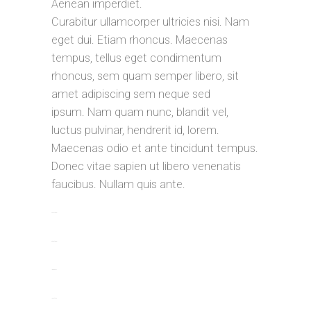
Aenean imperdiet.
Curabitur ullamcorper ultricies nisi. Nam
eget dui. Etiam rhoncus. Maecenas
tempus, tellus eget condimentum
rhoncus, sem quam semper libero, sit
amet adipiscing sem neque sed
ipsum. Nam quam nunc, blandit vel,
luctus pulvinar, hendrerit id, lorem.
Maecenas odio et ante tincidunt tempus.
Donec vitae sapien ut libero venenatis
faucibus. Nullam quis ante.
toto togel
situs togel
link gacor
jacktoto