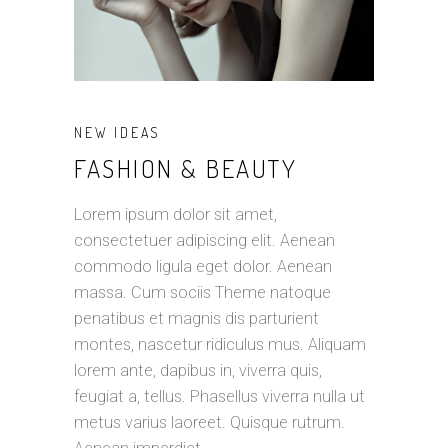
NEW IDEAS
FASHION & BEAUTY
Lorem ipsum dolor sit amet,
consectetuer adipiscing elit. Aenean
commodo ligula eget dolor. Aenean
massa. Cum sociis Theme natoque
penatibus et magnis dis parturient
montes, nascetur ridiculus mus. Aliquam
lorem ante, dapibus in, viverra quis,
feugiat a, tellus. Phasellus viverra nulla ut
metus varius laoreet. Quisque rutrum.