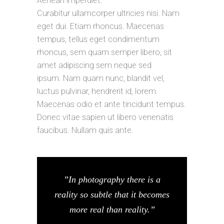
Aenean imperdiet.
Curabitur ullamcorper ultricies nisi. Nam
eget dui. Etiam rhoncus. Maecenas
tempus, tellus eget condimentum
rhoncus, sem quam semper libero, sit
amet adipiscing sem neque sed
ipsum. Nam quam nunc, blandit vel,
luctus pulvinar, hendrerit id, lorem.
Maecenas odio et ante tincidunt tempus.
Donec vitae sapien ut libero venenatis
faucibus. Nullam quis ante.
”In photography there is a
reality so subtle that it becomes
more real than reality.”