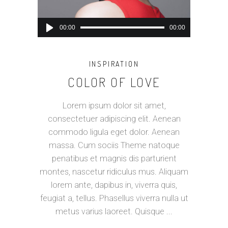
Audio
00:00
00:00
Player
INSPIRATION
COLOR OF LOVE
Lorem ipsum dolor sit amet,
consectetuer adipiscing elit. Aenean
commodo ligula eget dolor. Aenean
massa. Cum sociis Theme natoque
penatibus et magnis dis parturient
montes, nascetur ridiculus mus. Aliquam
lorem ante, dapibus in, viverra quis,
feugiat a, tellus. Phasellus viverra nulla ut
metus varius laoreet. Quisque