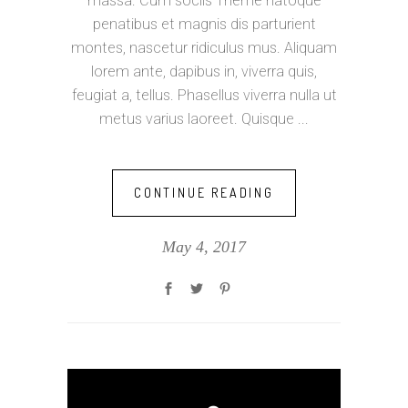
massa. Cum sociis Theme natoque
penatibus et magnis dis parturient
montes, nascetur ridiculus mus. Aliquam
lorem ante, dapibus in, viverra quis,
feugiat a, tellus. Phasellus viverra nulla ut
metus varius laoreet. Quisque
CONTINUE READING
May 4, 2017