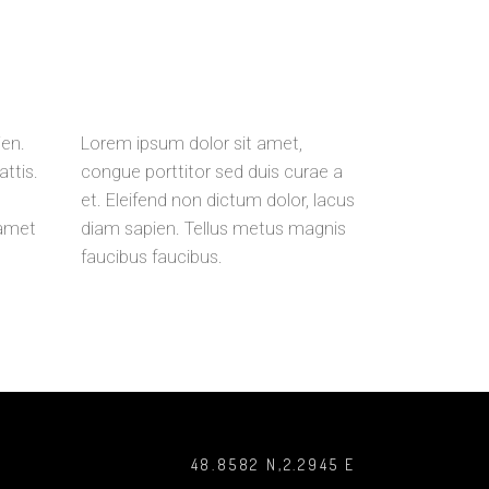
ien.
Lorem ipsum dolor sit amet,
ttis.
congue porttitor sed duis curae a
et. Eleifend non dictum dolor, lacus
 amet
diam sapien. Tellus metus magnis
faucibus faucibus.
48.8582 N,2.2945 E