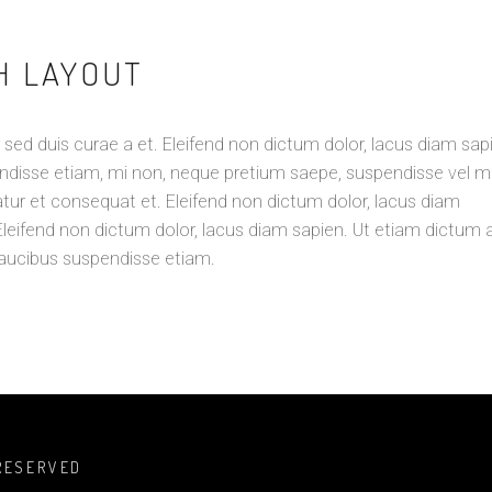
TH LAYOUT
sed duis curae a et. Eleifend non dictum dolor, lacus diam sap
ndisse etiam, mi non, neque pretium saepe, suspendisse vel ma
atur et consequat et. Eleifend non dictum dolor, lacus diam
Eleifend non dictum dolor, lacus diam sapien. Ut etiam dictum
faucibus suspendisse etiam.
 RESERVED