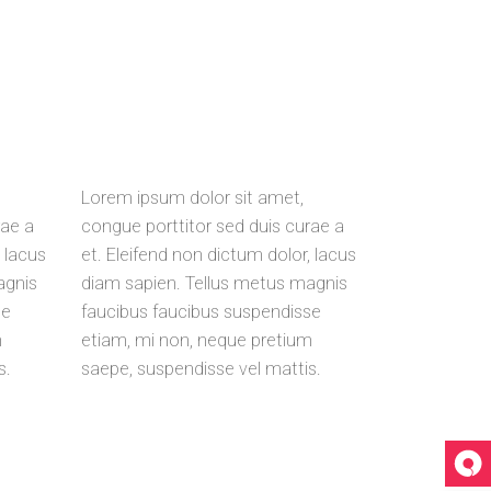
Lorem ipsum dolor sit amet,
rae a
congue porttitor sed duis curae a
, lacus
et. Eleifend non dictum dolor, lacus
agnis
diam sapien. Tellus metus magnis
se
faucibus faucibus suspendisse
m
etiam, mi non, neque pretium
s.
saepe, suspendisse vel mattis.