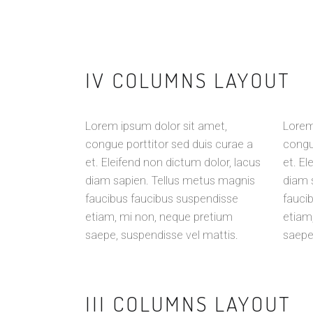
IV COLUMNS LAYOUT
Lorem ipsum dolor sit amet,
Lorem
congue porttitor sed duis curae a
congu
et. Eleifend non dictum dolor, lacus
et. El
diam sapien. Tellus metus magnis
diam 
faucibus faucibus suspendisse
fauci
etiam, mi non, neque pretium
etiam
saepe, suspendisse vel mattis.
saepe
III COLUMNS LAYOUT