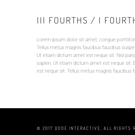
III FOURTHS / I FOUR
Lorem ipsum dolor sit amet, congue porttitor 
Tellus metus magnis faucibus faucibus suspe
Ut etiam dictum amet est neque sit. Nisl pari
sapien. Ut etiam dictum amet est neque sit. 
est neque sit. Tellus metus magnis faucibus 
© 2017 QODE INTERACTIVE, ALL RIGHTS