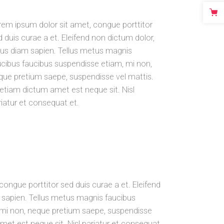
rem ipsum dolor sit amet, congue porttitor
d duis curae a et. Eleifend non dictum dolor,
cus diam sapien. Tellus metus magnis
ucibus faucibus suspendisse etiam, mi non,
que pretium saepe, suspendisse vel mattis.
 etiam dictum amet est neque sit. Nisl
riatur et consequat et.
ongue porttitor sed duis curae a et. Eleifend
 sapien. Tellus metus magnis faucibus
 mi non, neque pretium saepe, suspendisse
met est neque sit. Nisl pariatur et consequat