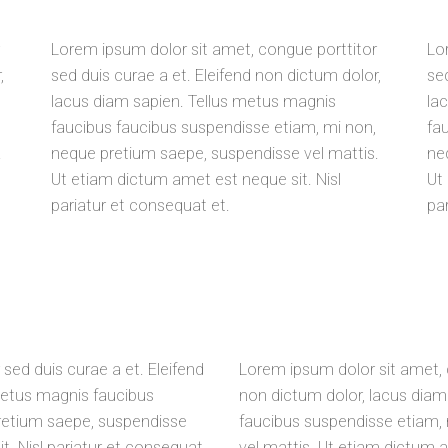
Lorem ipsum dolor sit amet, congue porttitor
Lo
,
sed duis curae a et. Eleifend non dictum dolor,
se
lacus diam sapien. Tellus metus magnis
la
faucibus faucibus suspendisse etiam, mi non,
fa
.
neque pretium saepe, suspendisse vel mattis.
ne
Ut etiam dictum amet est neque sit. Nisl
Ut
pariatur et consequat et.
pa
sed duis curae a et. Eleifend
Lorem ipsum dolor sit amet, c
metus magnis faucibus
non dictum dolor, lacus diam
retium saepe, suspendisse
faucibus suspendisse etiam,
t. Nisl pariatur et consequat
vel mattis. Ut etiam dictum a