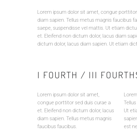
Lorem ipsum dolor sit amet, congue porttitor 
diam sapien. Tellus metus magnis faucibus f
saepe, suspendisse vel mattis. Ut etiam dictu
et. Eleifend non dictum dolor, lacus diam sap
dictum dolor, lacus diam sapien. Ut etiam di
I FOURTH / III FOURT
Lorem ipsum dolor sit amet,
Lorem 
congue porttitor sed duis curae a
Tellu
et. Eleifend non dictum dolor, lacus
Ut eti
diam sapien. Tellus metus magnis
sapie
faucibus faucibus.
est n