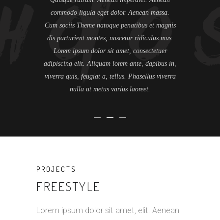
 ridiculus mus.
commodo ligula eget dolor. Aenean massa.
adipiscing el
 consectetuer
Cum sociis Theme natoque penatibus et magnis
dolor. Aen
trum. Aenean
dis parturient montes, nascetur ridiculus mus.
natoque pena
ula eget dolor.
Lorem ipsum dolor sit amet, consectetuer
montes, nascet
te, dapibus in,
adipiscing elit. Aliquam lorem ante, dapibus in,
ante, dapibus in
Phasellus viverra
viverra quis, feugiat a, tellus. Phasellus viverra
Phasellus viver
aoreet.
nulla ut metus varius laoreet.
Quisque 
PROJECTS
FREESTYLE
Lorem ipsum dolor sit amet, elit. Aenean