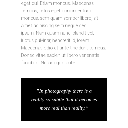
eget dui. Etiam rhoncus. Maecenas
tempus, tellus eget condimentum
rhoncus, sem quam semper libero, sit
amet adipiscing sem neque sed
ipsum. Nam quam nunc, blandit vel,
luctus pulvinar, hendrerit id, lorem.
Maecenas odio et ante tincidunt tempus.
Donec vitae sapien ut libero venenatis
faucibus. Nullam quis ante.
”In photography there is a
reality so subtle that it becomes
more real than reality.”