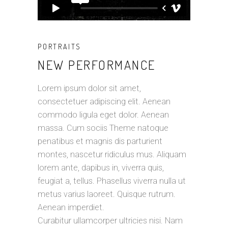
PORTRAITS
NEW PERFORMANCE
Lorem ipsum dolor sit amet,
consectetuer adipiscing elit. Aenean
commodo ligula eget dolor. Aenean
massa. Cum sociis Theme natoque
penatibus et magnis dis parturient
montes, nascetur ridiculus mus. Aliquam
lorem ante, dapibus in, viverra quis,
feugiat a, tellus. Phasellus viverra nulla ut
metus varius laoreet. Quisque rutrum.
Aenean imperdiet.
Curabitur ullamcorper ultricies nisi. Nam