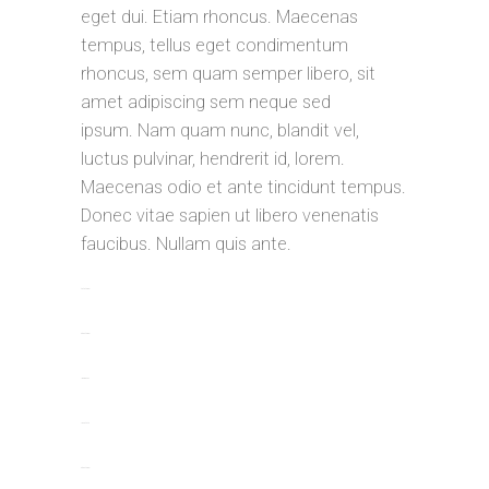
eget dui. Etiam rhoncus. Maecenas
tempus, tellus eget condimentum
rhoncus, sem quam semper libero, sit
amet adipiscing sem neque sed
ipsum. Nam quam nunc, blandit vel,
luctus pulvinar, hendrerit id, lorem.
Maecenas odio et ante tincidunt tempus.
Donec vitae sapien ut libero venenatis
faucibus. Nullam quis ante.
toto togel
situs togel
link gacor
jacktoto
situs togel