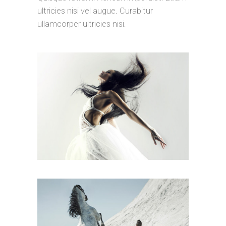
ultricies nisi vel augue. Curabitur
ullamcorper ultricies nisi.