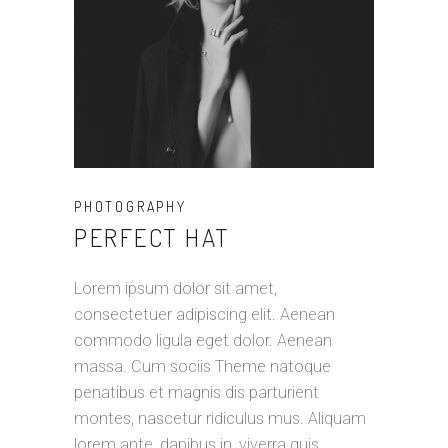
PHOTOGRAPHY
PERFECT HAT
Lorem ipsum dolor sit amet,
consectetuer adipiscing elit. Aenean
commodo ligula eget dolor. Aenean
massa. Cum sociis Theme natoque
penatibus et magnis dis parturient
montes, nascetur ridiculus mus. Aliquam
lorem ante, dapibus in, viverra quis,