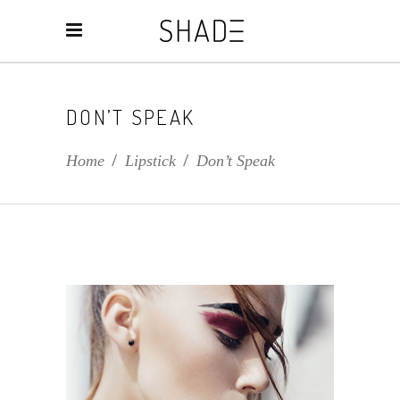
DON’T SPEAK
Home
/
Lipstick
/
Don’t Speak